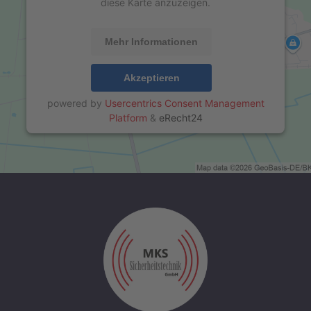
diese Karte anzuzeigen.
:
Mehr Informationen
Akzeptieren
powered by
Usercentrics Consent Management
Platform
&
eRecht24