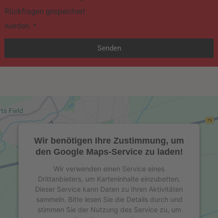
Rückfragen gespeichert
werden. *
Senden
A
l
t
e
r
n
Wir benötigen Ihre Zustimmung, um
den Google Maps-Service zu laden!
a
t
Wir verwenden einen Service eines
Drittanbieters, um Karteninhalte einzubetten.
i
Dieser Service kann Daten zu Ihren Aktivitäten
v
sammeln. Bitte lesen Sie die Details durch und
stimmen Sie der Nutzung des Service zu, um
e