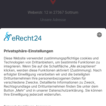
Weberstr. 12 in 27367 Sottrum
Unsere Adresse
info@mks-sicherheitstechnik.de
Unsere E-Mail
Telefon: +49 (0) 4264 - 50 60 218
Unser Telefon